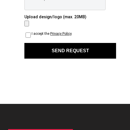
Upload design/logo (max. 20MB)
I accept the
Privacy Policy
.
info@witisi.com
+49 228 974 539 90
Medals
Merchandise
Engraving