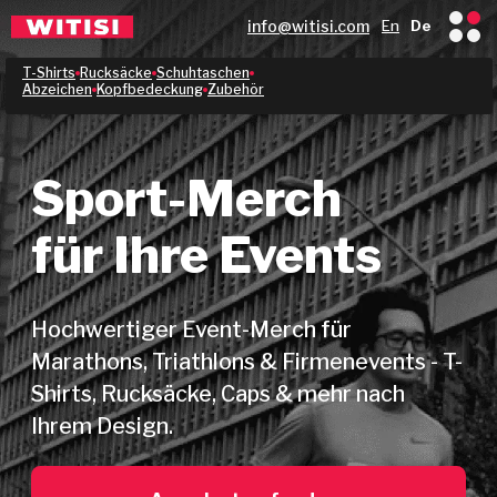
info@witisi.com
En
De
T-Shirts
Rucksäcke
Schuhtaschen
Abzeichen
Kopfbedeckung
Zubehör
Sport-Merch
für Ihre Events
Hochwertiger Event-Merch für
Marathons, Triathlons & Firmenevents - T-
Shirts, Rucksäcke, Caps & mehr nach
Ihrem Design.
Angebot anfordern