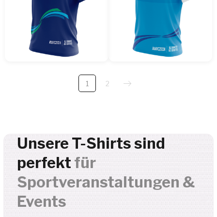
1
2
Nur hochwertige, sportgerechte Materialien
für Ihre Veranstaltung
6 Stoffvarianten für jeden
Event-Bedarf