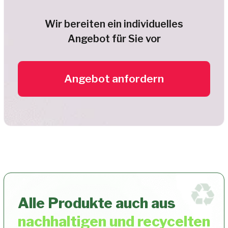
Veranstalter
unsere Medaillen
wählen
Einzigartiges Design
.01
Unsere eigene Designabteilung
entwickelt Ihre Medaille in 3 Tagen -
individuell, modern und perfekt auf
Ihr Event abgestimmt.
Höchste Zuverlässigkeit
.02