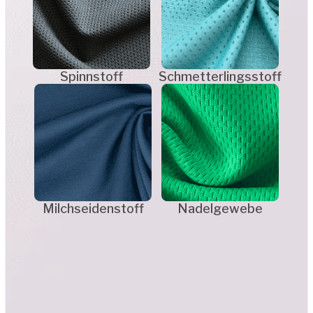
die Werte ihrer Marke sichtbar zu
machen,
den ökologischen Fußabdruck
ihrer Veranstaltung zu reduzieren,
den Teilnehmenden hochwertige
Produkte mit echtem Mehrwert
anzubieten.
Anfrage senden
Lesen Sie den Artikel "Ökologie und Sport"
Warum