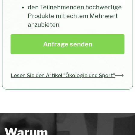
Unsere Rucksäcke werden
aus technologisch
fortschrittlichen Stoffen
hergestellt,
um leicht,