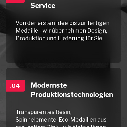
ist es einfach
.01
Kontaktieren Sie uns
.02
Besprechen Sie die Details
.03
Erhalten Sie Ihr Angebot
.04
Wir sind startklar