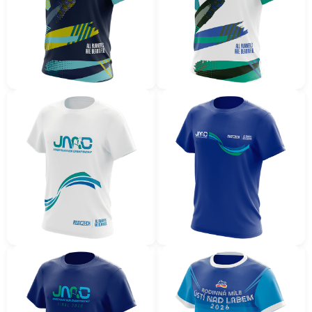
Unsere T-Shirts sind
perfekt
für
Sportveranstaltungen &
Events
Wir haben eigene Textilfabriken und
verschiedene Textilarten.
Sie haben die Möglichkeit zwischen
mehreren Modellen zu wählen: gerade
oder tailliert für Damen und Herren,
verschiedene Halsformen, Modelle mit
Ärmeln oder ohne Ärmel.
Unsere Manager helfen Ihnen bei der
Auswahl von T-Shirts, die zu Ihren
Bedürfnissen passen. Unsere Designer
entwickeln ein perfektes eigenes
Design!