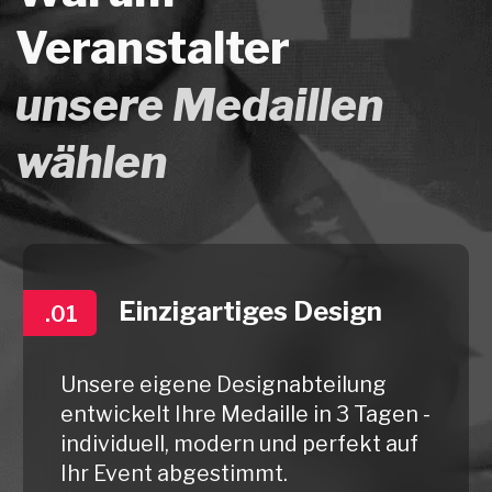
langlebig und
wasserabweisend zu sein.
Maßgefertigt mit Ihrem
Logo & Design:
Fach für nasse und trockene
Sachen
Front- und Seitentaschen
Schutzraum für große Elektronik
verstellbare Träger
Karabiner zum Aufhängen von
Sachen und Netzen
Ihr Logo
Wir bereiten ein individuelles
Angebot für Sie vor
Angebot anfordern