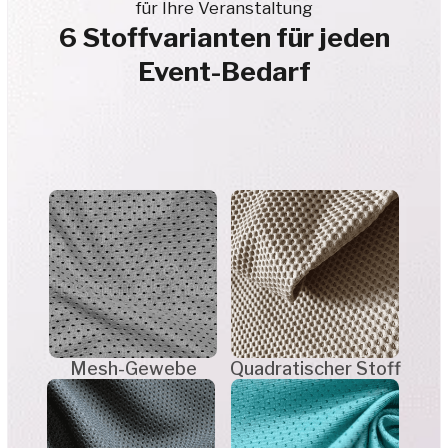
Wir bieten Sportartikel und
Eventprodukte der neuen
Generation an:
Medaillen,
T-Shirts,
Trinkflaschen
aus recyceltem Zink,
weitere Produkte
Kunststoff und Holz.
Dieser Ansatz ermöglicht es, nahezu unser
gesamtes Sortiment nachhaltiger zu gestalten und
an modernen Standards verantwortungsvoller
Produktion auszurichten.
Für Veranstalter bietet sich damit
die Möglichkeit