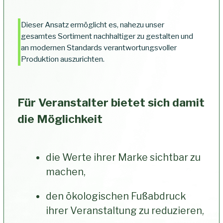
Transparentes Resin,
Spinnelemente, Eco-Medaillen aus
recyceltem Zink - wir bieten Ihnen
die gesamte Bandbreite moderner
Fertigungstechnologien.
Rucksäcke
für Ihr Event