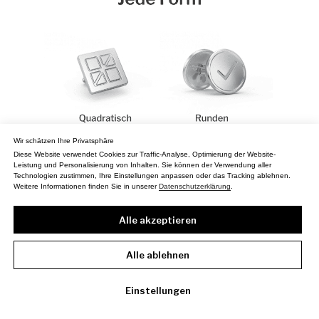
Medaillen
Merchendise
Wir schätzen Ihre Privatsphäre
Medaillengravur
Diese Website verwendet Cookies zur Traffic-Analyse, Optimierung der Website-
Leistung und Personalisierung von Inhalten. Sie können der Verwendung aller
Digitale Auszeichnungen
Technologien zustimmen, Ihre Einstellungen anpassen oder das Tracking ablehnen.
Weitere Informationen finden Sie in unserer
Datenschutzerklärung
.
Fotoservice
Alle akzeptieren
Blog
Kontakte
Alle ablehnen
Einstellungen
Datenschutzbestimmungen