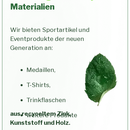
Über 10 Jahre Erfahrung & mehr als
35.000 Medaillen für die
Europameisterschaft - wir liefern
pünktlich und in höchster Qualität.
Schlüsselfertiger
.03
Service
Von der ersten Idee bis zur fertigen
Medaille - wir übernehmen Design,
Produktion und Lieferung für Sie.
Modernste
.04
Produktionstechnologien