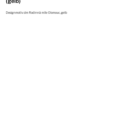
(gelb)
Designmotiv: dm Rodinná míle Olomouc, gelb